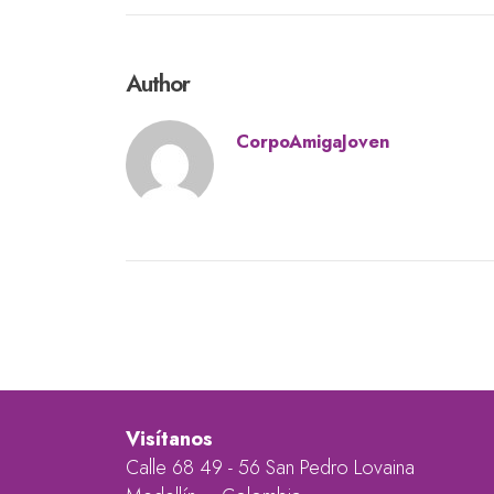
Author
CorpoAmigaJoven
Visítanos
Calle 68 49 - 56 San Pedro Lovaina