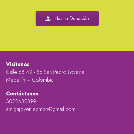
Haz tu Donación
Visítanos
Calle 68 49 - 56 San Pedro Lovaina
Medellín – Colombia
Contáctanos
3022632399
amigajoven.admon@gmail.com