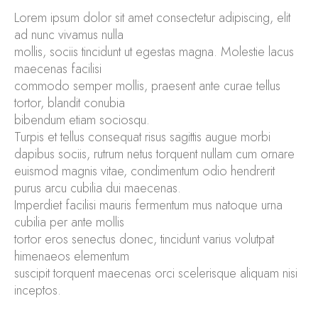
Lorem ipsum dolor sit amet consectetur adipiscing, elit
ad nunc vivamus nulla
mollis, sociis tincidunt ut egestas magna. Molestie lacus
maecenas facilisi
commodo semper mollis, praesent ante curae tellus
tortor, blandit conubia
bibendum etiam sociosqu.
Turpis et tellus consequat risus sagittis augue morbi
dapibus sociis, rutrum netus torquent nullam cum ornare
euismod magnis vitae, condimentum odio hendrerit
purus arcu cubilia dui maecenas.
Imperdiet facilisi mauris fermentum mus natoque urna
cubilia per ante mollis
tortor eros senectus donec, tincidunt varius volutpat
himenaeos elementum
suscipit torquent maecenas orci scelerisque aliquam nisi
inceptos.