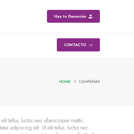
Haz tu Donación
CONTACTO
HOME
CAMPAÑAS
elit tellus, luctus nec ullamcorper mattis,
r adipiscing elit. Ut elit tellus, luctus nec