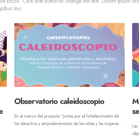
xt block. Click edit button to change this text. Lorem ipsum dolor
apibus leo.
Observatorio caleidoscopio
M
e
s
En el marco del proyecto “Juntas por el fortalecimiento de
los derechos y empoderamiento de las niñas y las mujeres...
Las
obj