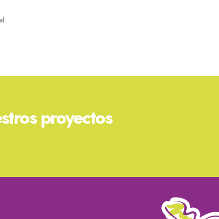
al
stros proyectos