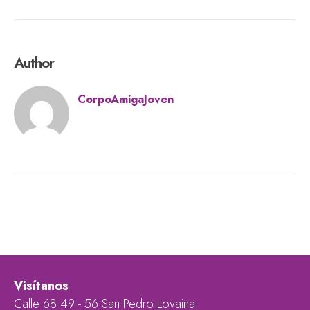
Author
CorpoAmigaJoven
Visítanos
Calle 68 49 - 56 San Pedro Lovaina